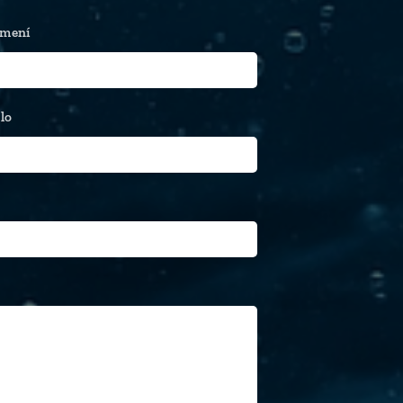
jmení
lo