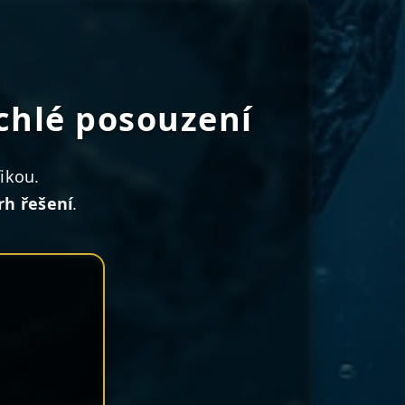
ychlé posouzení
ikou.
rh řešení
.