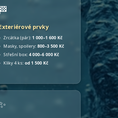
🏁
Exteriérové prvky
Zrcátka (pár):
1 000–1 600 Kč
Masky, spoilery:
800–3 500 Kč
Střešní box:
4 000–6 000 Kč
Kliky 4 ks:
od 1 500 Kč
✨