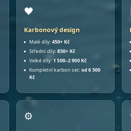
🖤
Karbonový design
Malé díly:
450+ Kč
Střední díly:
850+ Kč
Velké díly:
1 500–2 900 Kč
Kompletní karbon set:
od 6 500
Kč
⚙️