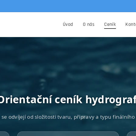
Úvod
O nás
Ceník
Kont
Orientační ceník hydrogra
se odvíjejí od složitosti tvaru, přípravy a typu finálního