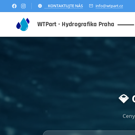
KONTAKTUJTE NÁS
info@wtpart.cz
WTPart - Hydrografika Praha
💎 
Ceny 