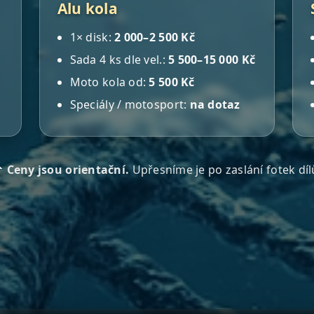
Alu kola
1× disk:
2 000–2 500 Kč
Sada 4 ks dle vel.:
5 500–15 000 Kč
Moto kola od:
5 500 Kč
Speciály / motosport:
na dotaz

Ceny jsou orientační.
Upřesníme je po zaslání fotek díl