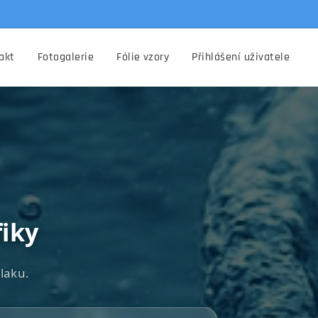
akt
Fotogalerie
Fólie vzory
Přihlášení uživatele
fiky
 laku.